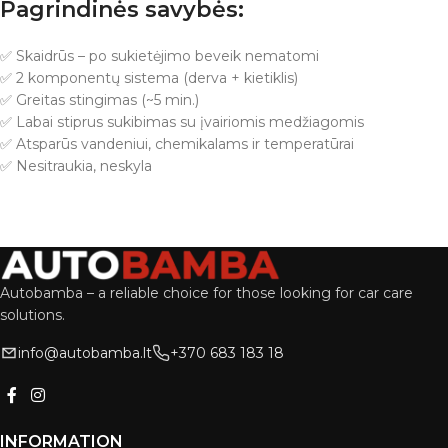
Pagrindinės savybės:
✅ Skaidrūs – po sukietėjimo beveik nematomi
✅ 2 komponentų sistema (derva + kietiklis)
✅ Greitas stingimas (~5 min.)
✅ Labai stiprus sukibimas su įvairiomis medžiagomis
✅ Atsparūs vandeniui, chemikalams ir temperatūrai
✅ Nesitraukia, neskyla
Autobamba – a reliable choice for those looking for car care
solutions.
info@autobamba.lt
+370 683 183 18
INFORMATION