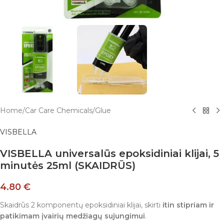
Home
/
Car Care Chemicals
/
Glue
VISBELLA
VISBELLA universalūs epoksidiniai klijai, 5
minutės 25ml (SKAIDRŪS)
4.80
€
Skaidrūs 2 komponentų epoksidiniai klijai, skirti
itin stipriam ir
patikimam įvairių medžiagų sujungimui
.