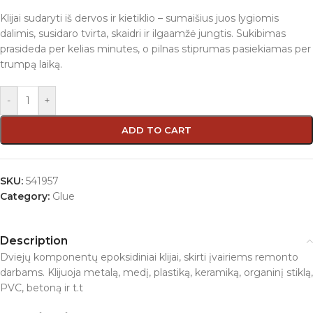
Klijai sudaryti iš dervos ir kietiklio – sumaišius juos lygiomis
dalimis, susidaro tvirta, skaidri ir ilgaamžė jungtis. Sukibimas
prasideda per kelias minutes, o pilnas stiprumas pasiekiamas per
trumpą laiką.
-
+
ADD TO CART
SKU:
541957
Category:
Glue
Description
Dviejų komponentų epoksidiniai klijai, skirti įvairiems remonto
darbams. Klijuoja metalą, medį, plastiką, keramiką, organinį stiklą,
PVC, betoną ir t.t