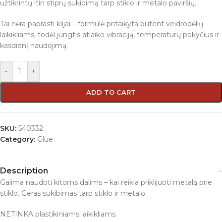
užtikrintų itin stiprų sukibimą tarp stiklo ir metalo paviršių.
Tai nėra paprasti klijai – formulė pritaikyta būtent veidrodėlių
laikikliams, todėl jungtis atlaiko vibraciją, temperatūrų pokyčius ir
kasdienį naudojimą.
-
+
ADD TO CART
SKU:
540332
Category:
Glue
Description
Galima naudoti kitoms dalims – kai reikia priklijuoti metalą prie
stiklo. Geras sukibimas tarp stiklo ir metalo.
NETINKA plastikiniams laikikliams.