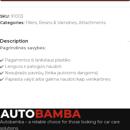
SKU:
91003
Categories:
Fillers, Resins & Varnishes
,
Attachments
Description
Pagrindinės savybės:
✔️ Pagamintos iš lankstaus plastiko
✔️ Lengvos ir patogios naudoti
✔️ Nesubraižo paviršių (tinka jautrioms dangoms)
✔️ Paprasta valyti arba galima naudoti kaip vienkartines
Autobamba – a reliable choice for those looking for car care
solutions.