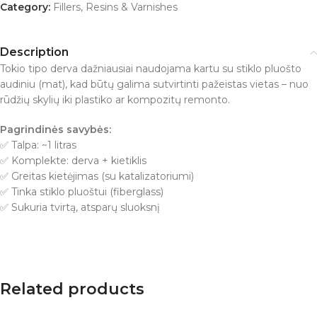
Category:
Fillers, Resins & Varnishes
Description
Tokio tipo derva dažniausiai naudojama kartu su stiklo pluošto
audiniu (mat), kad būtų galima sutvirtinti pažeistas vietas – nuo
rūdžių skylių iki plastiko ar kompozitų remonto.
Pagrindinės savybės:
✅ Talpa: ~1 litras
✅ Komplekte: derva + kietiklis
✅ Greitas kietėjimas (su katalizatoriumi)
✅ Tinka stiklo pluoštui (fiberglass)
✅ Sukuria tvirtą, atsparų sluoksnį
Related products