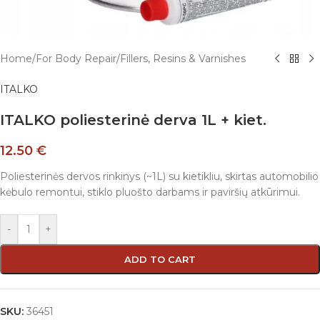
Home
/
For Body Repair
/
Fillers, Resins & Varnishes
ITALKO
ITALKO poliesterinė derva 1L + kiet.
12.50
€
Poliesterinės dervos rinkinys (~1L) su kietikliu, skirtas automobilio
kėbulo remontui, stiklo pluošto darbams ir paviršių atkūrimui.
-
+
ADD TO CART
SKU:
36451