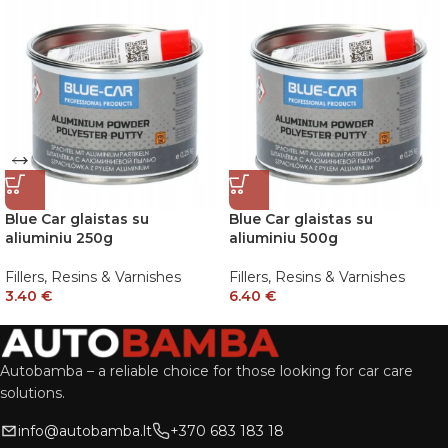
Blue Car glaistas su
Blue Car glaistas su
aliuminiu 250g
aliuminiu 500g
Fillers, Resins & Varnishes
Fillers, Resins & Varnishes
3.40
€
6.40
€
Autobamba – a reliable choice for those looking for car care
solutions.
info@autobamba.lt
+370 683 183 18