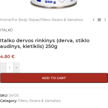
Home
/
For Body Repair
/
Fillers, Resins & Varnishes
ITALKO
Italko dervos rinkinys (derva, stiklo
audinys, kietiklis) 250g
4.80
€
-
+
ADD TO CART
SKU:
34105
Category:
Fillers, Resins & Varnishes