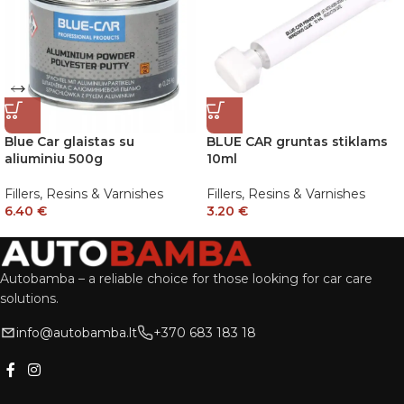
Blue Car glaistas su
BLUE CAR gruntas stiklams
aliuminiu 500g
10ml
Fillers, Resins & Varnishes
Fillers, Resins & Varnishes
6.40
€
3.20
€
Autobamba – a reliable choice for those looking for car care
solutions.
info@autobamba.lt
+370 683 183 18