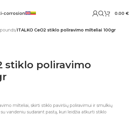
i-corrosion
0.00
€
mpounds
/
ITALKO CeO2 stiklo poliravimo milteliai 100gr
stiklo poliravimo
gr
vimo milteliai, skirti stiklo paviršių poliravimui ir smulkių
u vandeniu sudarant pastą, kuri leidžia atkurti stiklo