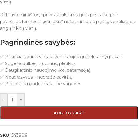
vietų
.
Dėl savo minkštos, lipnios struktūros gelis prisitaiko prie
paviršiaus formos ir „ištraukia“ nešvarumus iš plyšių, ventiliacijos
angų ir kitų vietų.
Pagrindinės savybės:
✅ Pasiekia siauras vietas (ventiliacijos grotelės, mygtukai)
✅ Sugeria dulkes, trupinius, plaukus
✅ Daugkartinio naudojimo (kol patamsėja)
✅ Neabrazyvus – nebraižo paviršių
✅ Paprastas naudojimas – be vandens
-
+
ADD TO CART
SKU:
543906