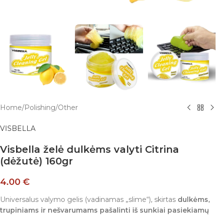
Home
/
Polishing
/
Other
VISBELLA
Visbella želė dulkėms valyti Citrina
(dėžutė) 160gr
4.00
€
Universalus valymo gelis (vadinamas „slime“), skirtas
dulkėms,
trupiniams ir nešvarumams pašalinti iš sunkiai pasiekiamų