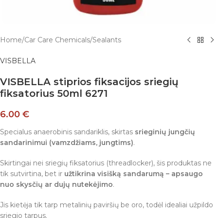
Home
/
Car Care Chemicals
/
Sealants
VISBELLA
VISBELLA stiprios fiksacijos sriegių
fiksatorius 50ml 6271
6.00
€
Specialus anaerobinis sandariklis, skirtas
srieginių jungčių
sandarinimui (vamzdžiams, jungtims)
.
Skirtingai nei sriegių fiksatorius (threadlocker), šis produktas ne
tik sutvirtina, bet ir
užtikrina visišką sandarumą – apsaugo
nuo skysčių ar dujų nutekėjimo
.
Jis kietėja tik tarp metalinių paviršių be oro, todėl idealiai užpildo
sriegio tarpus.