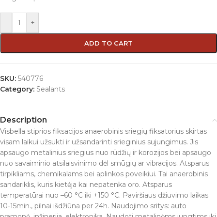
-
+
ADD TO CART
SKU:
540776
Category:
Sealants
Description
Visbella stiprios fiksacijos anaerobinis sriegių fiksatorius skirtas
visam laikui užsukti ir užsandarinti srieginius sujungimus. Jis
apsaugo metalinius sriegius nuo rūdžių ir korozijos bei apsaugo
nuo savaiminio atsilaisvinimo dėl smūgių ar vibracijos. Atsparus
tirpikliams, chemikalams bei aplinkos poveikiui. Tai anaerobinis
sandariklis, kuris kietėja kai nepatenka oro. Atsparus
temperatūrai nuo –60 °C iki +150 °C. Paviršiaus džiuvimo laikas
10-15min., pilnai išdžiūna per 24h. Naudojimo sritys: auto
pramonė, inžinerija, elektronika. Naudoti metalinėms jungtims iki