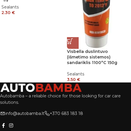
Sealants
2.30
€
Visbella duslintuvo
(išmetimo sistemos)
sandariklis 1100°C 150g
Sealants
3.50
€
Autobamba – a reliable choice for those looking for car care
solutions.
info@autobamba.lt
+370 683 183 18