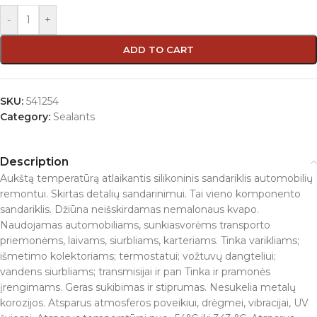
-
+
ADD TO CART
SKU:
541254
Category:
Sealants
Description
Aukštą temperatūrą atlaikantis silikoninis sandariklis automobilių
remontui. Skirtas detalių sandarinimui. Tai vieno komponento
sandariklis. Džiūna neišskirdamas nemalonaus kvapo.
Naudojamas automobiliams, sunkiasvorėms transporto
priemonėms, laivams, siurbliams, karteriams. Tinka varikliams;
išmetimo kolektoriams; termostatui; vožtuvų dangteliui;
vandens siurbliams; transmisijai ir pan Tinka ir pramonės
įrengimams. Geras sukibimas ir stiprumas. Nesukelia metalų
korozijos. Atsparus atmosferos poveikiui, drėgmei, vibracijai, UV