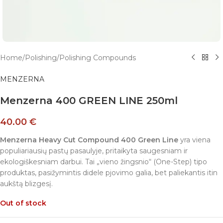
Home
/
Polishing
/
Polishing Compounds
MENZERNA
Menzerna 400 GREEN LINE 250ml
40.00
€
Menzerna Heavy Cut Compound 400 Green Line
yra viena
populiariausių pastų pasaulyje, pritaikyta saugesniam ir
ekologiškesniam darbui. Tai „vieno žingsnio“ (One-Step) tipo
produktas, pasižymintis didele pjovimo galia, bet paliekantis itin
aukštą blizgesį.
Out of stock