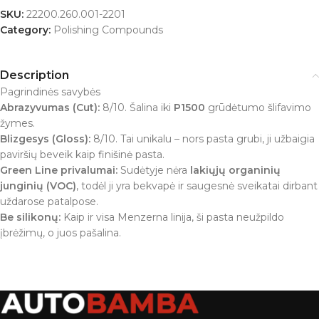
SKU:
22200.260.001-2201
Category:
Polishing Compounds
Description
Pagrindinės savybės
Abrazyvumas (Cut):
8/10. Šalina iki
P1500
grūdėtumo šlifavimo
žymes.
Blizgesys (Gloss):
8/10. Tai unikalu – nors pasta grubi, ji užbaigia
paviršių beveik kaip finišinė pasta.
Green Line privalumai:
Sudėtyje nėra
lakiųjų organinių
junginių (VOC)
, todėl ji yra bekvapė ir saugesnė sveikatai dirbant
uždarose patalpose.
Be silikonų:
Kaip ir visa Menzerna linija, ši pasta neužpildo
įbrėžimų, o juos pašalina.