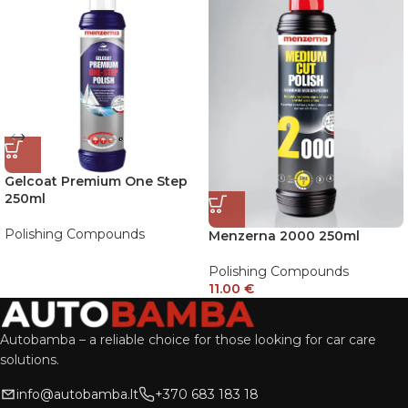
Gelcoat Premium One Step
250ml
Polishing Compounds
Menzerna 2000 250ml
Polishing Compounds
11.00
€
Autobamba – a reliable choice for those looking for car care
solutions.
info@autobamba.lt
+370 683 183 18