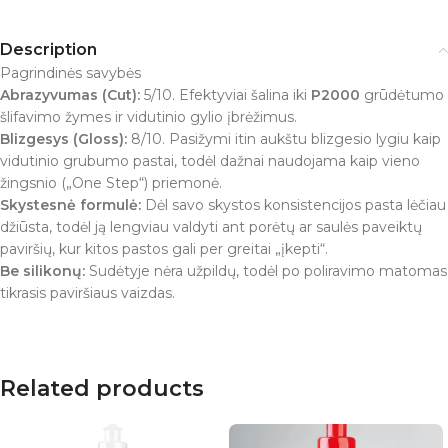
Description
Pagrindinės savybės
Abrazyvumas (Cut):
5/10. Efektyviai šalina iki
P2000
grūdėtumo
šlifavimo žymes ir vidutinio gylio įbrėžimus.
Blizgesys (Gloss):
8/10. Pasižymi itin aukštu blizgesio lygiu kaip
vidutinio grubumo pastai, todėl dažnai naudojama kaip vieno
žingsnio („One Step“) priemonė.
Skystesnė formulė:
Dėl savo skystos konsistencijos pasta lėčiau
džiūsta, todėl ją lengviau valdyti ant porėtų ar saulės paveiktų
paviršių, kur kitos pastos gali per greitai „įkepti“.
Be silikonų:
Sudėtyje nėra užpildų, todėl po poliravimo matomas
tikrasis paviršiaus vaizdas.
Related products