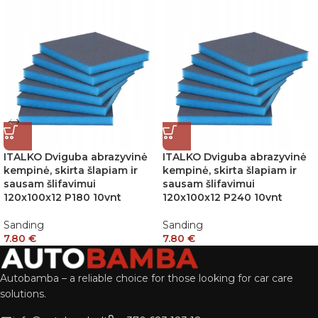
ITALKO Dviguba abrazyvinė
ITALKO Dviguba abrazyvinė
kempinė, skirta šlapiam ir
kempinė, skirta šlapiam ir
sausam šlifavimui
sausam šlifavimui
120x100x12 P180 10vnt
120x100x12 P240 10vnt
Sanding
Sanding
7.80
€
7.80
€
Autobamba – a reliable choice for those looking for car care
solutions.