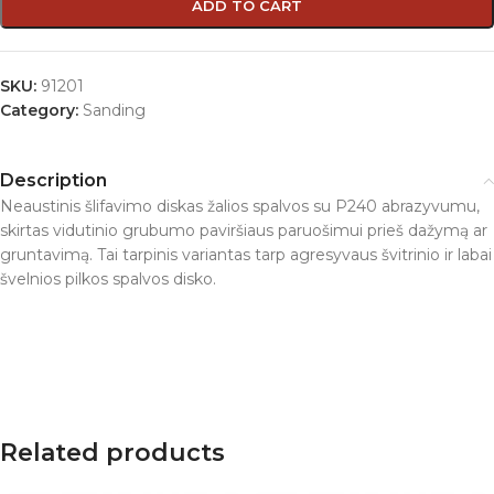
ADD TO CART
SKU:
91201
Category:
Sanding
Description
Neaustinis šlifavimo diskas žalios spalvos su P240 abrazyvumu,
skirtas vidutinio grubumo paviršiaus paruošimui prieš dažymą ar
gruntavimą. Tai tarpinis variantas tarp agresyvaus švitrinio ir labai
švelnios pilkos spalvos disko.
Related products