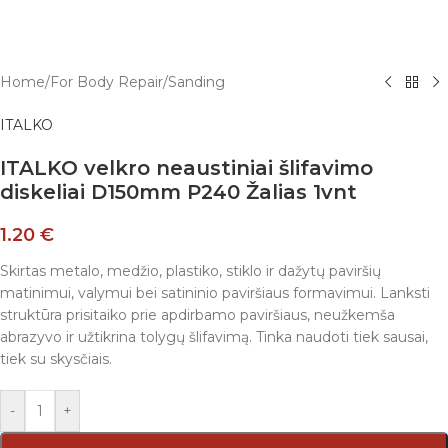
Home
/
For Body Repair
/
Sanding
ITALKO
ITALKO velkro neaustiniai šlifavimo
diskeliai D150mm P240 Žalias 1vnt
1.20
€
Skirtas metalo, medžio, plastiko, stiklo ir dažytų paviršių
matinimui, valymui bei satininio paviršiaus formavimui. Lanksti
struktūra prisitaiko prie apdirbamo paviršiaus, neužkemša
abrazyvo ir užtikrina tolygų šlifavimą. Tinka naudoti tiek sausai,
tiek su skysčiais.
-
+