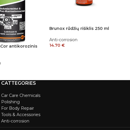
Brunox rūdžių rišiklis 250 ml
B
Anti-corrosion
An
14.70
€
Cor antikorozinis
5
n
CATTEGORIES
Car Care Chemicals
Polishing
For Body Repair
Tools & Accessories
Anti-corrosion