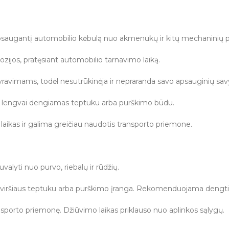
psaugantį automobilio kėbulą nuo akmenukų ir kitų mechaninių 
ozijos, pratęsiant automobilio tarnavimo laiką.
ravimams, todėl nesutrūkinėja ir nepraranda savo apsauginių sav
ti lengvai dengiamas teptuku arba purškimo būdu.
laikas ir galima greičiau naudotis transporto priemone.
valyti nuo purvo, riebalų ir rūdžių.
aviršiaus teptuku arba purškimo įranga. Rekomenduojama dengti 2–3
ansporto priemonę. Džiūvimo laikas priklauso nuo aplinkos sąlygų.