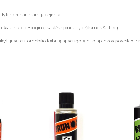
ukdyti mechaniniam judėjimui.
okiau nuo tiesioginių saulės spindulių ir šilumos šaltinių.
aikyti jūsų automobilio kėbulą apsaugotą nuo aplinkos poveikio i