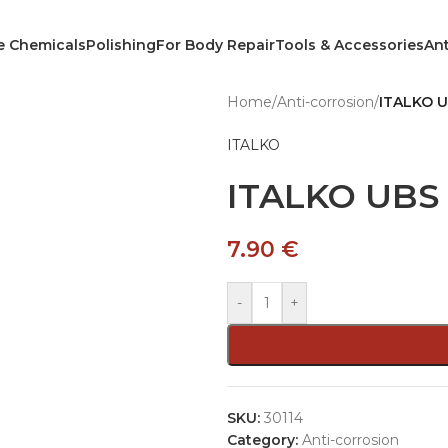
e Chemicals
Polishing
For Body Repair
Tools & Accessories
Ant
Home
/
Anti-corrosion
/
ITALKO U
ITALKO
ITALKO UBS 
7.90
€
-
+
SKU:
30114
Category:
Anti-corrosion