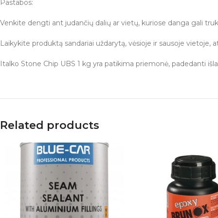
Pastabos:
Venkite dengti ant judančių dalių ar vietų, kuriose danga gali tr
Laikykite produktą sandariai uždarytą, vėsioje ir sausoje vietoje, at
Italko Stone Chip UBS 1 kg yra patikima priemonė, padedanti išl
Related products