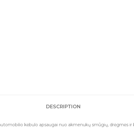
DESCRIPTION
 automobilio kėbulo apsaugai nuo akmenukų smūgių, drėgmės ir kor