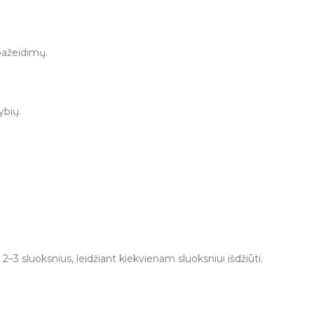
pažeidimų.
ybių.
 sluoksnius, leidžiant kiekvienam sluoksniui išdžiūti.