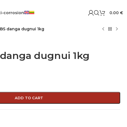
i-corrosion
0.00
€
BS danga dugnui 1kg
danga dugnui 1kg
ADD TO CART