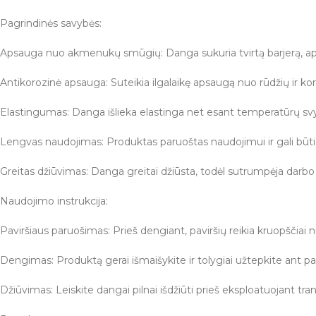
Pagrindinės savybės:
Apsauga nuo akmenukų smūgių: Danga sukuria tvirtą barjerą, a
Antikorozinė apsauga: Suteikia ilgalaikę apsaugą nuo rūdžių ir kor
Elastingumas: Danga išlieka elastinga net esant temperatūrų svy
Lengvas naudojimas: Produktas paruoštas naudojimui ir gali bū
Greitas džiūvimas: Danga greitai džiūsta, todėl sutrumpėja darbo 
Naudojimo instrukcija:
Paviršiaus paruošimas: Prieš dengiant, paviršių reikia kruopščiai nu
Dengimas: Produktą gerai išmaišykite ir tolygiai užtepkite ant p
Džiūvimas: Leiskite dangai pilnai išdžiūti prieš eksploatuojant tr