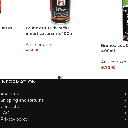
runtas
Brunox DEO dviračių
amortizatoriams 100ml
Anti-corrosion
Brunox Lub&
4.50
€
400ml
Anti-corrosio
8.70
€
INFORMATION
About us
Shipping and Returns
Contacts
FAQ
Privacy policy