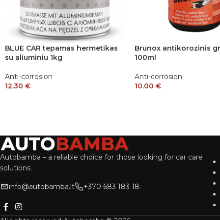
BLUE CAR tepamas hermetikas
Brunox antikorozinis g
su aliuminiu 1kg
100ml
Anti-corrosion
Anti-corrosion
12.30
€
10.00
€
Autobamba – a reliable choice for those looking for car care
solutions.
info@autobamba.lt
+370 683 183 18