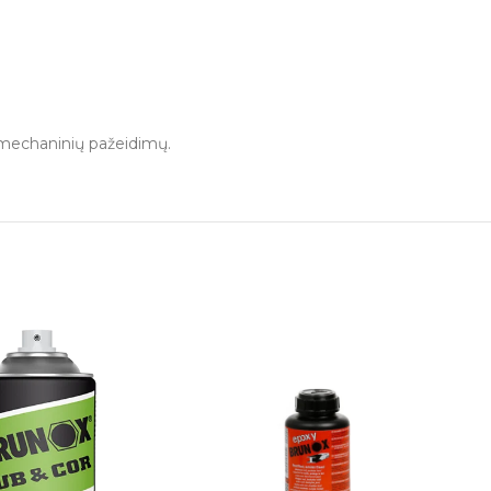
r mechaninių pažeidimų.