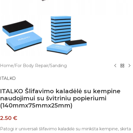
Home
/
For Body Repair
/
Sanding
ITALKO
ITALKO Šlifavimo kaladėlė su kempine
naudojimui su švitriniu popieriumi
(140mmx75mmx25mm)
2.50
€
Patogi ir universali šlifavimo kaladėlė su minkšta kempine, skirta