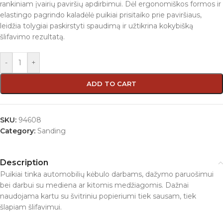
rankiniam įvairių paviršių apdirbimui. Dėl ergonomiškos formos ir
elastingo pagrindo kaladėlė puikiai prisitaiko prie paviršiaus,
leidžia tolygiai paskirstyti spaudimą ir užtikrina kokybišką
šlifavimo rezultatą.
-
+
ADD TO CART
SKU:
94608
Category:
Sanding
Description
Puikiai tinka automobilių kėbulo darbams, dažymo paruošimui
bei darbui su mediena ar kitomis medžiagomis. Dažnai
naudojama kartu su švitriniu popieriumi tiek sausam, tiek
šlapiam šlifavimui.