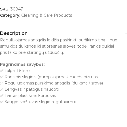
SKU:
30947
Category:
Cleaning & Care Products
Description
Reguliuojamas antgalis leidžia pasirinkti purškimo tipą – nuo
smulkios dulksnos iki stipresnės srovės, todėl įrankis puikiai
prisitaiko prie skirtingų užduočių.
Pagrindinės savybės:
✅ Talpa: 1.5 litro
✅ Rankinis slėginis (pumpuojamas) mechanizmas
✅ Reguliuojamas purškimo antgalis (dulksna / srovė)
✅ Lengvas ir patogus naudoti
✅ Tvirtas plastikinis korpusas
✅ Saugos vožtuvas slėgio reguliavimui