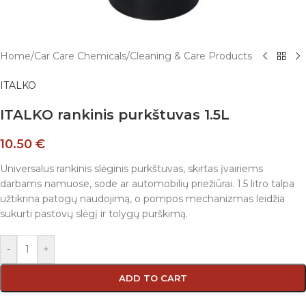
Home
/
Car Care Chemicals
/
Cleaning & Care Products
ITALKO
ITALKO rankinis purkštuvas 1.5L
10.50
€
Universalus rankinis slėginis purkštuvas, skirtas įvairiems
darbams namuose, sode ar automobilių priežiūrai. 1.5 litro talpa
užtikrina patogų naudojimą, o pompos mechanizmas leidžia
sukurti pastovų slėgį ir tolygų purškimą.
-
+
ADD TO CART