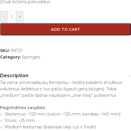
(Dual Action) poliruoklius.
-
+
ADD TO CART
SKU:
94721
Category:
Sponges
Description
Tai viena universaliausių kempinių – leidžia pašalinti smulkius–
vidutinius defektus ir tuo pačiu išgauti gerą blizgesį. Tokie
„medium“ pad’ai dažnai naudojami „one-step“ poliravimui.
Pagrindinės savybės:
✅ Skersmuo: ~125 mm (velcro ~125 mm, bendras ~140 mm)
✅ Storis: ~25 mm
✅ Medium kietumas (balansas tarp cut ir finish)