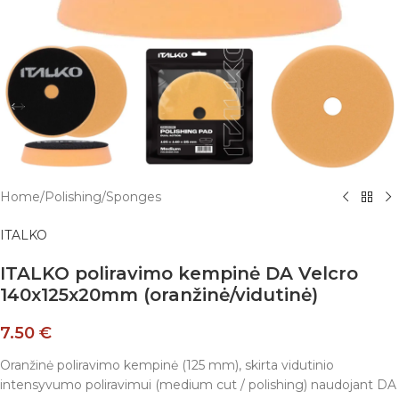
Home
/
Polishing
/
Sponges
ITALKO
ITALKO poliravimo kempinė DA Velcro
140x125x20mm (oranžinė/vidutinė)
7.50
€
Oranžinė poliravimo kempinė (125 mm), skirta vidutinio
intensyvumo poliravimui (medium cut / polishing) naudojant DA