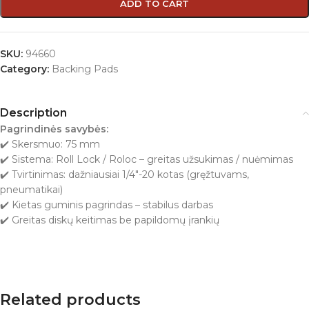
ADD TO CART
SKU:
94660
Category:
Backing Pads
Description
Pagrindinės savybės:
✔️ Skersmuo: 75 mm
✔️ Sistema: Roll Lock / Roloc – greitas užsukimas / nuėmimas
✔️ Tvirtinimas: dažniausiai 1/4″-20 kotas (gręžtuvams,
pneumatikai)
✔️ Kietas guminis pagrindas – stabilus darbas
✔️ Greitas diskų keitimas be papildomų įrankių
Related products