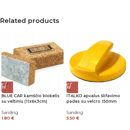
Related products
BLUE CAR kamščio blokelis
ITALKO apvalus šlifavimo
su veltiniu (11x6x3cm)
padas su velcro 150mm
Sanding
Sanding
1.80
€
5.50
€