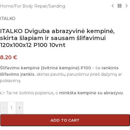
Home
/
For Body Repair
/
Sanding
ITALKO
ITALKO Dviguba abrazyvinė kempinė,
skirta šlapiam ir sausam šlifavimui
120x100x12 P100 10vnt
8.20
€
Šlifavimo kempinė (švitrinė kempinė) P100
– tai
rankinis
šlifavimo įrankis
, skirtas paviršių paruošimui prieš dažymą ar
poliravimą.
👉 Tai ne švitrinis popierius, o
minkšta kempinė su abrazyvu
.
-
+
ADD TO CART