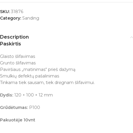
SKU:
31876
Category:
Sanding
Description
Paskirtis
Glaisto šlifavimas
Grunto šlifavimas
Paviršiaus „matinimas“ prieš dažymą
Smulkių defektų pašalinimas
Tinkama tiek sausam, tiek drėgnam šlifavimui.
Dydis:
120 × 100 × 12 mm
Grūdėtumas:
P100
Pakuotėje 10vnt