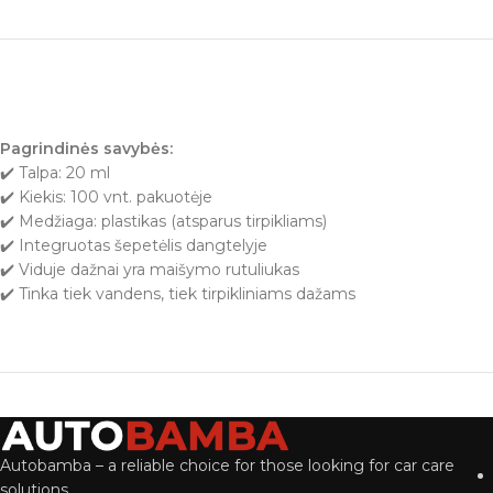
Pagrindinės savybės:
✔️ Talpa: 20 ml
✔️ Kiekis: 100 vnt. pakuotėje
✔️ Medžiaga: plastikas (atsparus tirpikliams)
✔️ Integruotas šepetėlis dangtelyje
✔️ Viduje dažnai yra maišymo rutuliukas
✔️ Tinka tiek vandens, tiek tirpikliniams dažams
Autobamba – a reliable choice for those looking for car care
solutions.