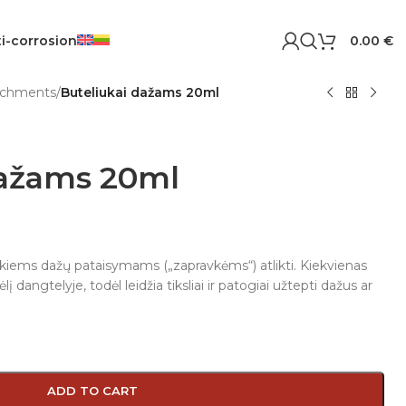
i-corrosion
0.00
€
achments
/
Buteliukai dažams 20ml
dažams 20ml
smulkiems dažų pataisymams („zapravkėms“) atlikti. Kiekvienas
į dangtelyje, todėl leidžia tiksliai ir patogiai užtepti dažus ar
ADD TO CART