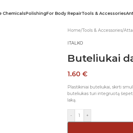
e Chemicals
Polishing
For Body Repair
Tools & Accessories
Ant
Home
/
Tools & Accessories
/
Att
ITALKO
Buteliukai 
1.60
€
Plastikiniai buteliukai, skirti 
buteliukas turi integruotą šepetėl
laką.
-
+