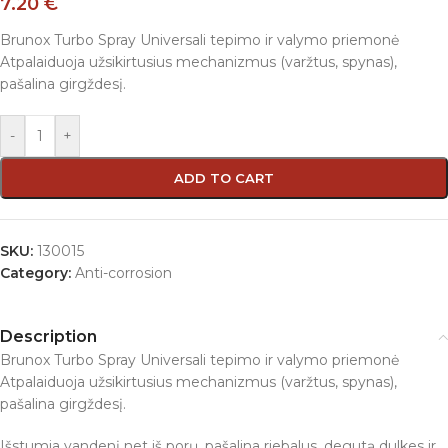
7.20
€
Brunox Turbo Spray Universali tepimo ir valymo priemonė
Atpalaiduoja užsikirtusius mechanizmus (varžtus, spynas),
pašalina girgždesį.
-
+
ADD TO CART
SKU:
130015
Category:
Anti-corrosion
Description
Brunox Turbo Spray Universali tepimo ir valymo priemonė
Atpalaiduoja užsikirtusius mechanizmus (varžtus, spynas),
pašalina girgždesį.
Išstumia vandenį net iš porų, pašalina riebalus, degutą dulkes ir