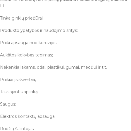
t.t.
Tinka ginklų priežiūrai.
Produkto ypatybės ir naudojimo sritys:
Puiki apsauga nuo korozijos,
Aukštos kokybės tepimas;
Nekenkia lakams, odai, plastikui, gumai, medžiui ir t.t.
Puikiai įsiskverbia;
Tausojantis aplinką;
Saugus;
Elektros kontaktų apsauga;
Rudžių šalintojas;