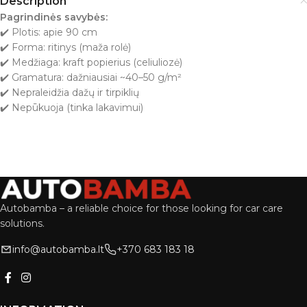
Description
Pagrindinės savybės:
✔️ Plotis: apie 90 cm
✔️ Forma: ritinys (maža rolė)
✔️ Medžiaga: kraft popierius (celiuliozė)
✔️ Gramatura: dažniausiai ~40–50 g/m²
✔️ Nepraleidžia dažų ir tirpiklių
✔️ Nepūkuoja (tinka lakavimui)
Autobamba – a reliable choice for those looking for car care
solutions.
info@autobamba.lt
+370 683 183 18