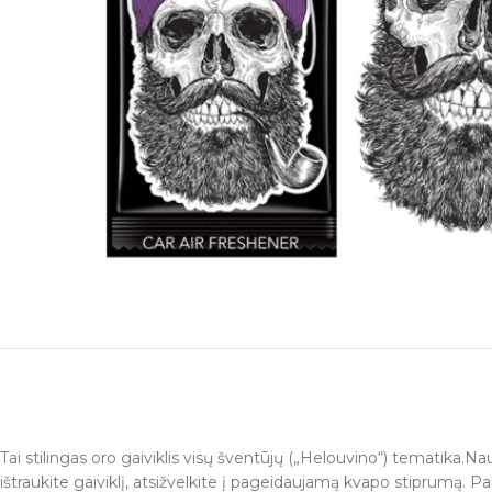
Tai stilingas oro gaiviklis visų šventūjų („Helouvino“) tematika.Na
ištraukite gaiviklį, atsižvelkite į pageidaujamą kvapo stiprumą. Pa