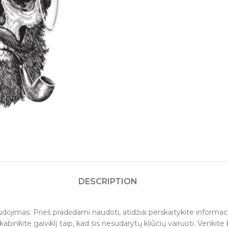
DESCRIPTION
udojimas: Prieš pradėdami naudoti, atidžiai perskaitykite informaci
kabinkite gaiviklį taip, kad šis nesudarytų kliūčių vairuoti. Venki