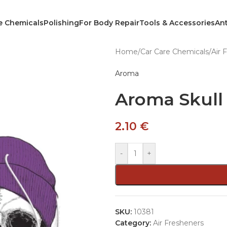
e Chemicals
Polishing
For Body Repair
Tools & Accessories
Ant
Home
/
Car Care Chemicals
/
Air 
Aroma
Aroma Skull 
2.10
€
-
+
SKU:
10381
Category:
Air Fresheners