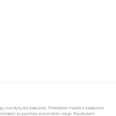
ją, nurodytą ant pakuotės. Perkirpkite maišelį ir palaipsniui
te kontakto su paviršiais automobilio viduje. Naudodami