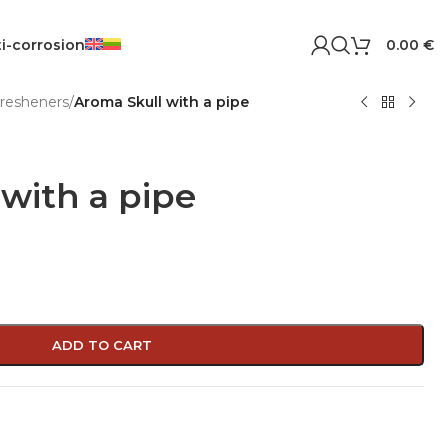
i-corrosion
0.00
€
Fresheners
/
Aroma Skull with a pipe
with a pipe
ADD TO CART