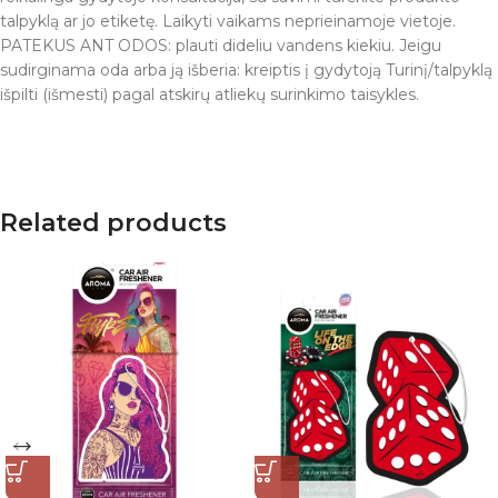
talpyklą ar jo etiketę. Laikyti vaikams neprieinamoje vietoje.
PATEKUS ANT ODOS: plauti dideliu vandens kiekiu. Jeigu
sudirginama oda arba ją išberia: kreiptis į gydytoją Turinį/talpyklą
išpilti (išmesti) pagal atskirų atliekų surinkimo taisykles.
Related products