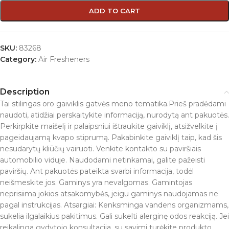
ADD TO CART
SKU:
83268
Category:
Air Fresheners
Description
Tai stilingas oro gaiviklis gatvės meno tematika.Prieš pradėdami
naudoti, atidžiai perskaitykite informaciją, nurodytą ant pakuotės.
Perkirpkite maišelį ir palaipsniui ištraukite gaiviklį, atsižvelkite į
pageidaujamą kvapo stiprumą. Pakabinkite gaiviklį taip, kad šis
nesudarytų kliūčių vairuoti. Venkite kontakto su paviršiais
automobilio viduje. Naudodami netinkamai, galite pažeisti
paviršių. Ant pakuotės pateikta svarbi informacija, todėl
neišmeskite jos. Gaminys yra nevalgomas. Gamintojas
neprisiima jokios atsakomybės, jeigu gaminys naudojamas ne
pagal instrukcijas. Atsargiai: Kenksminga vandens organizmams,
sukelia ilgalaikius pakitimus. Gali sukelti alerginę odos reakciją. Jei
reikalinga gydytojo konsultacija, su savimi turėkite produkto