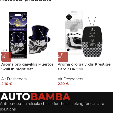
Aroma oro gaiviklis Muertos
Aroma oro gaiviklis Prestige
Skull in hight hat
Card CHROME
Air Fresheners
Air Fresheners
2.10
€
2.10
€
Autobamba – a reliable choice for those looking for car care
solutions.