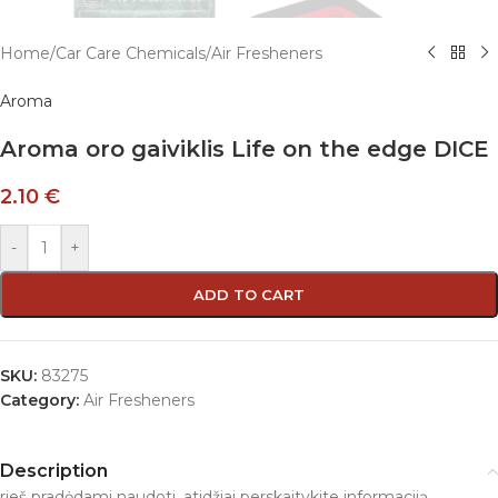
Home
/
Car Care Chemicals
/
Air Fresheners
Aroma
Aroma oro gaiviklis Life on the edge DICE
2.10
€
-
+
ADD TO CART
SKU:
83275
Category:
Air Fresheners
Description
rieš pradėdami naudoti, atidžiai perskaitykite informaciją,