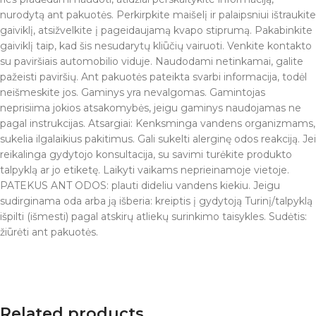
nurodytą ant pakuotės. Perkirpkite maišelį ir palaipsniui ištraukite
gaiviklį, atsižvelkite į pageidaujamą kvapo stiprumą. Pakabinkite
gaiviklį taip, kad šis nesudarytų kliūčių vairuoti. Venkite kontakto
su paviršiais automobilio viduje. Naudodami netinkamai, galite
pažeisti paviršių. Ant pakuotės pateikta svarbi informacija, todėl
neišmeskite jos. Gaminys yra nevalgomas. Gamintojas
neprisiima jokios atsakomybės, jeigu gaminys naudojamas ne
pagal instrukcijas. Atsargiai: Kenksminga vandens organizmams,
sukelia ilgalaikius pakitimus. Gali sukelti alerginę odos reakciją. Jei
reikalinga gydytojo konsultacija, su savimi turėkite produkto
talpyklą ar jo etiketę. Laikyti vaikams neprieinamoje vietoje.
PATEKUS ANT ODOS: plauti dideliu vandens kiekiu. Jeigu
sudirginama oda arba ją išberia: kreiptis į gydytoją Turinį/talpyklą
išpilti (išmesti) pagal atskirų atliekų surinkimo taisykles. Sudėtis:
žiūrėti ant pakuotės.
Related products